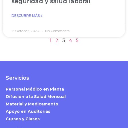
seguridad y salud laboral
DESCUBRE MÁS »
15 October, 2024
No Comments
1
2
3
4
5
Servicios
Personal Médico en Planta
Difusión a la Salud Mensual
Material y Medicamento
Apoyo en Auditorías
Cursos y Clases