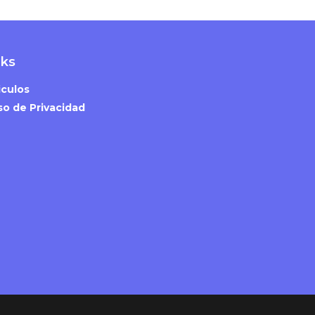
nks
iculos
so de Privacidad