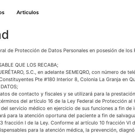
os
Articulos
ad
eral de Protección de Datos Personales en posesión de los 
NSABLE QUE LOS RECABA;
TARO, S.C., en adelante SEMEQRO, con número de telé
Constituyentes Pte #180 Interior 8, Colonia La Granja en Q
 DATOS;
tos de contacto y fiscales y se utilizará para la prestación
términos del artículo 16 de la Ley Federal de Protección al
del servicio médico en ejercicio de sus funciones a fin de i
zará para la atención oportuna del paciente a fin de salvag
3 fracción I de la Ley. Conforme al artículo 10 fracción VI 
spensables para la atención médica, la prevención, diagnóst