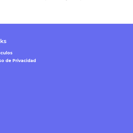
nks
iculos
so de Privacidad