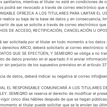
 sanitarios, mientras el titular no esté en condiciones de 
os podrá ser revocado a través de correo electrónico que 
PONSABLE OFREZCA A LOS TITULARES PARA LIMITAR EL 
e realice su baja de la base de datos y en consecuencia, li
partir de que se solicite a través de correo electrónico que
CHOS DE ACCESO, RECTIFICACIÓN, CANCELACIÓN U OPO
er solicitada por el titular en todo momento a los datos 
s derechos ARCO, deberá solicitarlo al correo electrónico:
TOS QUE SE EFECTÚEN, Y SEMEQRO se obliga a no transfe
nto de datos previsto en el apartado II ni enviar informaci
or sin perjuicio de los supuestos previstos en el artículo 
cia de datos, deberá indicar su negativa al correo
info@se
CUAL EL RESPONSABLE COMUNICARÁ A LOS TITULARES DE
SEMEQRO se reserva el derecho de modificar el present
igor cinco días hábiles después de que se hagan públicas e
omento el titular puede solicitar que se le envíen las últ