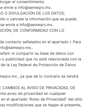
otorgar el consentimiento.
se envíe a
info@semeqro.mx
.
USO O DIVULGACIÓN DE LOS DATOS;
mite o cancele la información que se pueda
 se envíe a
info@semeqro.mx
.
SICIÓN, DE CONFORMIDAD CON LO
de contacto señalados en el apartado I. Para
info@semeqro.mx
..
rir ni compartir su base de datos con
ón o publicidad que no esté relacionada con la
37 de la Ley Federal de Protección de Datos
meqro.mx
., ya que de lo contrario se tendrá
 CAMBIOS AL AVISO DE PRIVACIDAD, DE
e aviso de privacidad en cualquier
n el apartado “Aviso de Privacidad” del sitio
imas modificaciones que se hagan al presente,