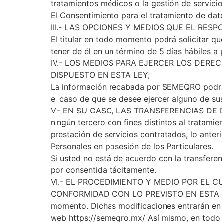
tratamientos médicos o la gestión de servicios
El Consentimiento para el tratamiento de dat
III.- LAS OPCIONES Y MEDIOS QUE EL RES
El titular en todo momento podrá solicitar qu
tener de él en un término de 5 días hábiles a 
IV.- LOS MEDIOS PARA EJERCER LOS DERE
DISPUESTO EN ESTA LEY;
La información recabada por SEMEQRO podrá s
el caso de que se desee ejercer alguno de su
V.- EN SU CASO, LAS TRANSFERENCIAS DE DA
ningún tercero con fines distintos al tratamie
prestación de servicios contratados, lo anteri
Personales en posesión de los Particulares.
Si usted no está de acuerdo con la transferen
por consentida tácitamente.
VI.- EL PROCEDIMIENTO Y MEDIO POR EL 
CONFORMIDAD CON LO PREVISTO EN ESTA LEY. 
momento. Dichas modificaciones entrarán en v
web https://semeqro.mx/ Así mismo, en todo m