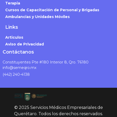
Terapia
Cursos de Capacitación de Personal y Brigadas
Ambulancias y Unidades Móviles
Links
Articulos
Aviso de Privacidad
Contáctanos
Constituyentes Pte #180 Interior 8, Qro. 76180
info@semeqro.mx
(442) 240-4138
© 2025 Servicios Médicos Empresariales de
Querétaro. Todos los derechos reservados.