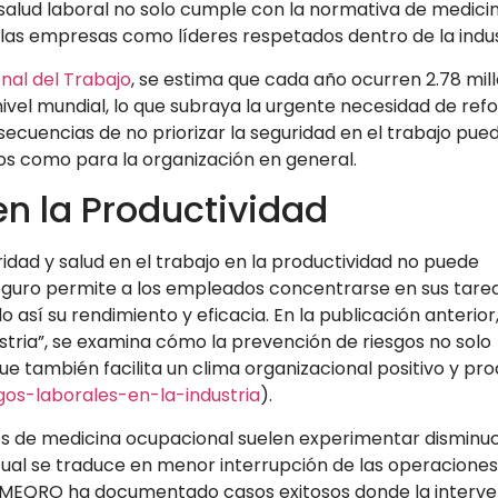
 salud laboral no solo cumple con la normativa de medici
 las empresas como líderes respetados dentro de la indus
nal del Trabajo
, se estima que cada año ocurren 2.78 mil
ivel mundial, lo que subraya la urgente necesidad de ref
nsecuencias de no priorizar la seguridad en el trabajo pue
os como para la organización en general.
en la Productividad
idad y salud en el trabajo en la productividad no puede
eguro permite a los empleados concentrarse en sus tarea
sí su rendimiento y eficacia. En la publicación anterior
ustria”, se examina cómo la prevención de riesgos no solo
ue también facilita un clima organizacional positivo y pro
os-laborales-en-la-industria
).
s de medicina ocupacional suelen experimentar disminu
 cual se traduce en menor interrupción de las operaciones
SEMEQRO ha documentado casos exitosos donde la interv