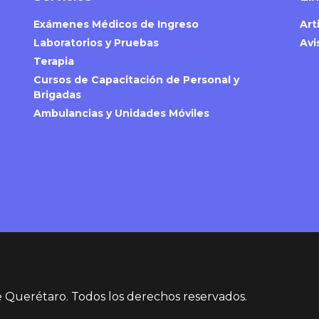
Exámenes Médicos de Ingreso
Art
Laboratorios y Pruebas
Avi
Terapia
Cursos de Capacitación de Personal y
Brigadas
Ambulancias y Unidades Móviles
e Querétaro. Todos los derechos reservados.