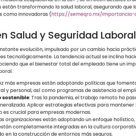
 están transformando la salud laboral, asegurando que l
es como innovadoras (
https://semeqro.mx/importancia-
n Salud y Seguridad Laboral
onstante evolución, impulsado por un cambio hacia práct
 tecnológicamente. La tendencia actual se inclina haci
nociendo que el bienestar total del empleado tiene un im
boral.
vez más empresas están adoptando políticas que foment
boral y personal, así como programas de asistencia al emp
 sostenible
: Tras la pandemia, el trabajo remoto ha pa
eralizada. Aplicar estrategias efectivas para mantener 
to es crucial para empresas modernas.
Las organizaciones están adoptando un enfoque holístico,
l están completamente integradas en la cultura corporati
o en la construcción de entornos más seguros.