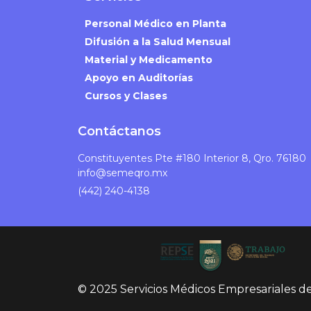
Personal Médico en Planta
Difusión a la Salud Mensual
Material y Medicamento
Apoyo en Auditorías
Cursos y Clases
Contáctanos
Constituyentes Pte #180 Interior 8, Qro. 76180
info@semeqro.mx
(442) 240-4138
© 2025 Servicios Médicos Empresariales d