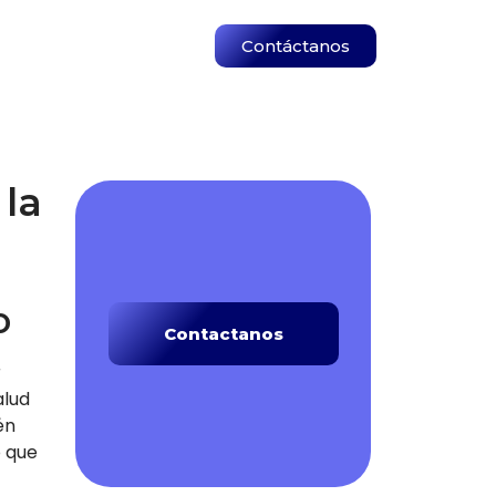
Contáctanos
 la
o
Contactanos
r
alud
én
o que