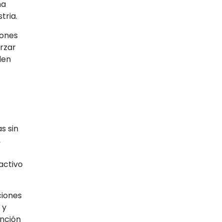
na
tria.
lones
orzar
den
s sin
,
activo
ciones
 y
ención