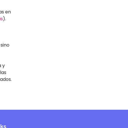
as en
as
).
 sino
a y
las
eados.
nks