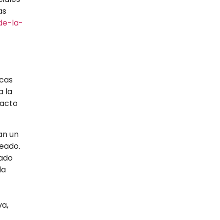
as
de-la-
icas
a la
pacto
an un
leado.
sado
la
va,