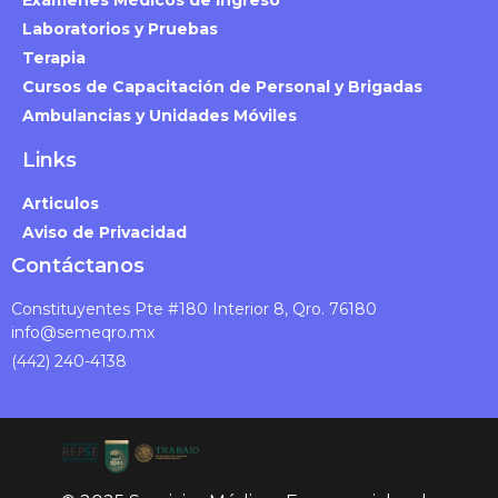
Laboratorios y Pruebas
Terapia
Cursos de Capacitación de Personal y Brigadas
Ambulancias y Unidades Móviles
Links
Articulos
Aviso de Privacidad
Contáctanos
Constituyentes Pte #180 Interior 8, Qro. 76180
info@semeqro.mx
(442) 240-4138