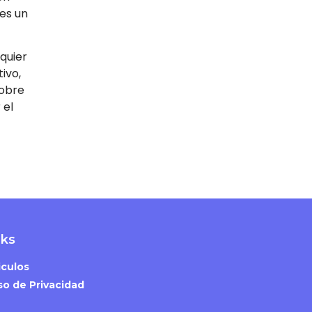
es un
lquier
ivo,
sobre
 el
nks
iculos
so de Privacidad