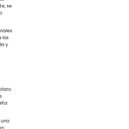
e, se
o
nales.
 las
da y
plazo.
s
alta
 una
én