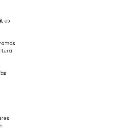
, es
gramas
ltura
s
das
eres
n