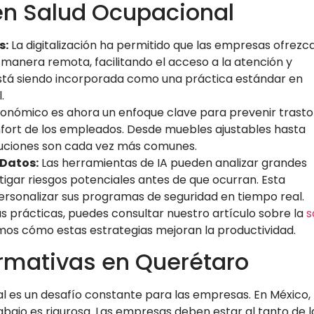
n Salud Ocupacional
s:
La digitalización ha permitido que las empresas ofrezc
 manera remota, facilitando el acceso a la atención y
está siendo incorporada como una práctica estándar en
.
gonómico es ahora un enfoque clave para prevenir trast
nfort de los empleados. Desde muebles ajustables hasta
luciones son cada vez más comunes.
 Datos:
Las herramientas de IA pueden analizar grandes
igar riesgos potenciales antes de que ocurran. Esta
rsonalizar sus programas de seguridad en tiempo real.
s prácticas, puedes consultar nuestro artículo sobre la
s
mos cómo estas estrategias mejoran la productividad.
rmativas en Querétaro
l es un desafío constante para las empresas. En México, 
rabajo es rigurosa. Las empresas deben estar al tanto de l