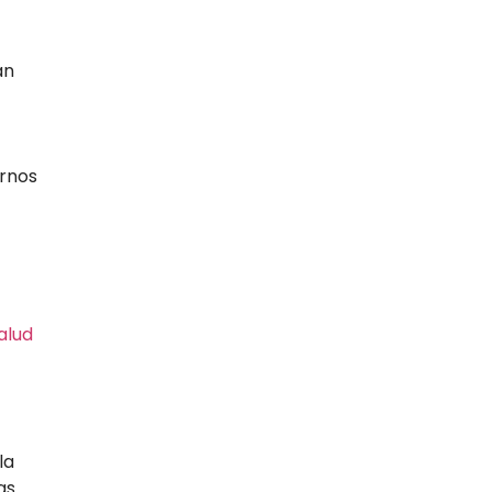
an
ornos
alud
la
as