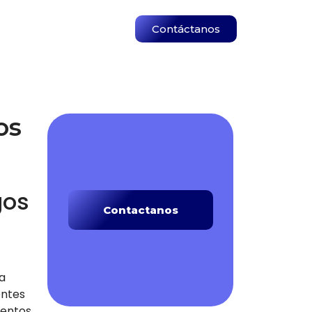
Contáctanos
os
gos
Contactanos
ra
entes
ientos