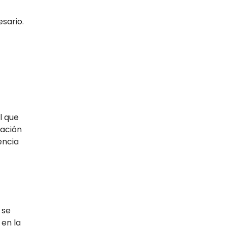
esario.
l que
ración
encia
 se
 en la