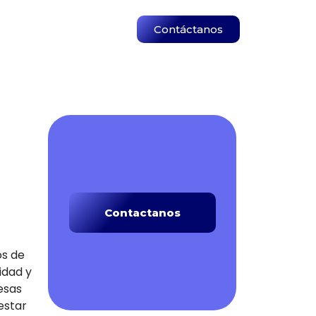
Contáctanos
a
Contactanos
os de
idad y
resas
estar