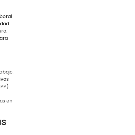
aboral
idad
ra.
para
abajo.
ivas
EPP)
las en
as