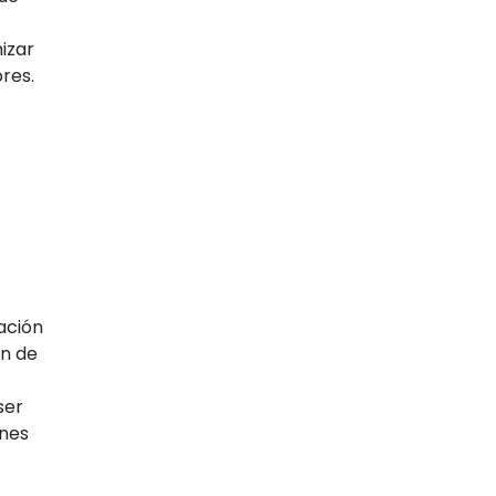
izar
ores.
cación
ón de
ser
ones