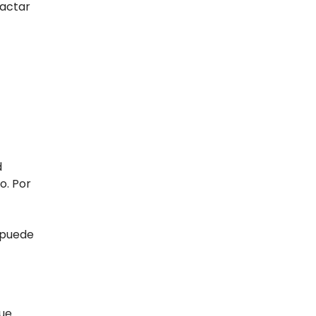
pactar
d
o. Por
 puede
que