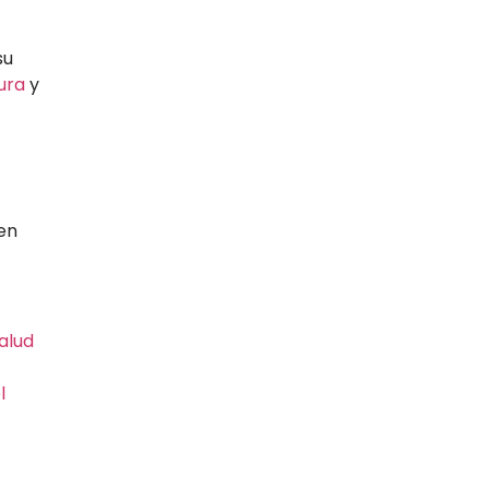
su
ura
y
en
alud
l