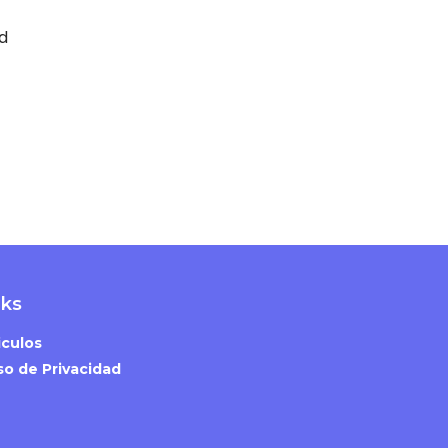
d
nks
iculos
so de Privacidad