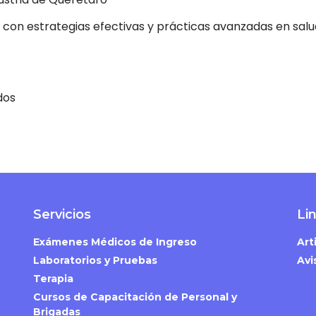
 con estrategias efectivas y prácticas avanzadas en salu
dos
Servicios
Li
Exámenes Médicos de Ingreso
Art
Laboratorios y Pruebas
Avi
Terapia
Cursos de Capacitación de Personal y
Brigadas