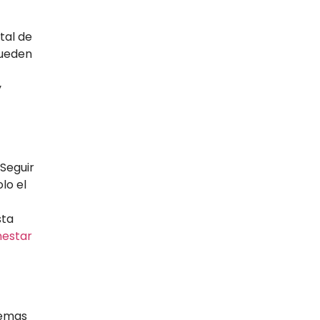
tal de
pueden
y
Seguir
lo el
sta
nestar
temas