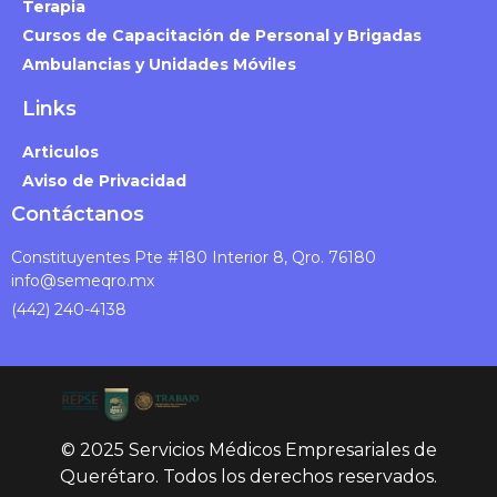
Terapia
Cursos de Capacitación de Personal y Brigadas
Ambulancias y Unidades Móviles
Links
Articulos
Aviso de Privacidad
Contáctanos
Constituyentes Pte #180 Interior 8, Qro. 76180
info@semeqro.mx
(442) 240-4138
© 2025 Servicios Médicos Empresariales de
Querétaro. Todos los derechos reservados.