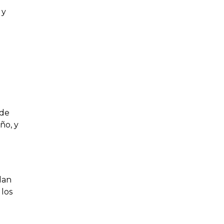
 y
 de
ño, y
dan
 los