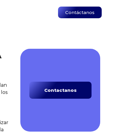
Contáctanos
A
dan
Contactanos
 los
izar
la