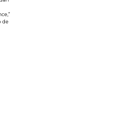
nce,”
o de