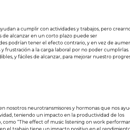
udan a cumplir con actividades y trabajos, pero crearn
es de alcanzar en un corto plazo puede ser
es podrían tener el efecto contrario, y en vez de aume
y frustración a la carga laboral por no poder cumplirlas.
dibles, y fáciles de alcanzar, para mejorar nuestro progre
bera en nosotros neurotransmisores y hormonas que nos ay
ividad, teniendo un impacto en la productividad de los
to, como “The effect of music listening on work performa
n el trabajo tiene un impacto positivo en el rendimient