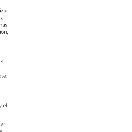
izar
la
nas
ión,
el
esa.
y el
tar
al.